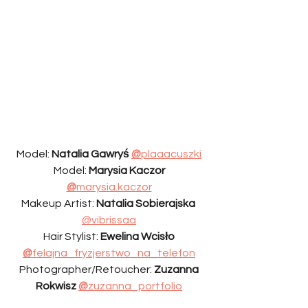
Model: 
Natalia Gawryś 
@
plaaacuszki
Model: 
Marysia Kaczor 
@
marysia.kaczor
Makeup Artist: 
Natalia Sobierajska 
@vibrissaa
Hair Stylist: 
Ewelina Wcisło 
@
felajna_fryzjerstwo_na_telefon
Photographer/Retoucher: 
Zuzanna 
Rokwisz 
@
zuzanna_portfolio